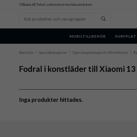
Tillbaka till Tele2.se
Kundservice
Varumärken
MOBILTILLBEHÖR
SURFPLAT
Startsida
/
Specialkategorier
/
Egenskapskategorier till telefoner
/
Fo
Fodral i konstläder till Xiaomi 13
Inga produkter hittades.