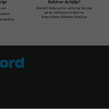
rigt
Behöver du hjälp?
 oss
Via vårt hjälpcenter så hittar du svar
på de vanligaste frågorna:
ookies
https://help.tillbehor.tele2.se
tetspolicy