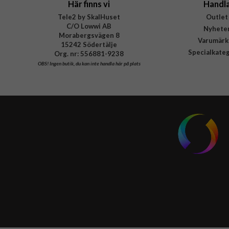
Här finns vi
Handl
Tele2 by SkalHuset
Outlet
C/O Lowwi AB
Nyhete
Morabergsvägen 8
Varumärk
15242 Södertälje
Specialkate
Org. nr: 556881-9238
OBS!
Ingen butik, du kan inte handla här på plats