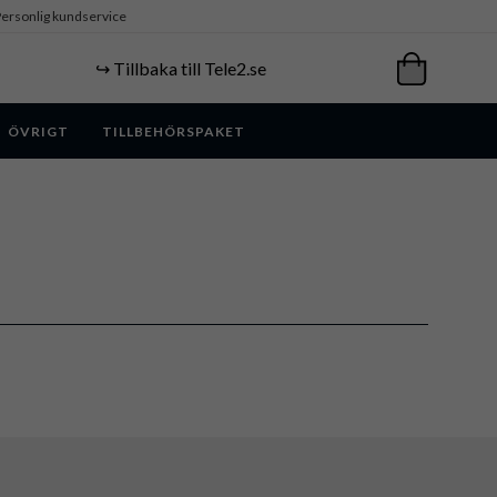
ersonlig kundservice
↪️ Tillbaka till Tele2.se
ÖVRIGT
TILLBEHÖRSPAKET