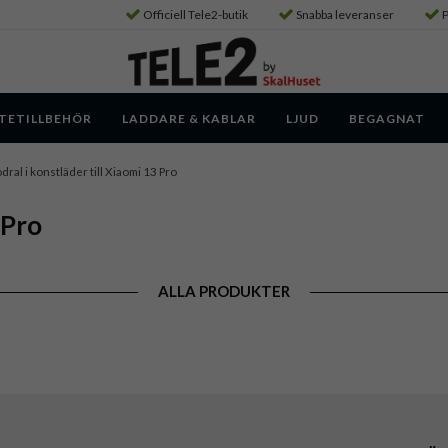
Officiell Tele2-butik
Snabba leveranser
P
TETILLBEHÖR
LADDARE & KABLAR
LJUD
BEGAGNAT
dral i konstläder till Xiaomi 13 Pro
 Pro
ALLA PRODUKTER