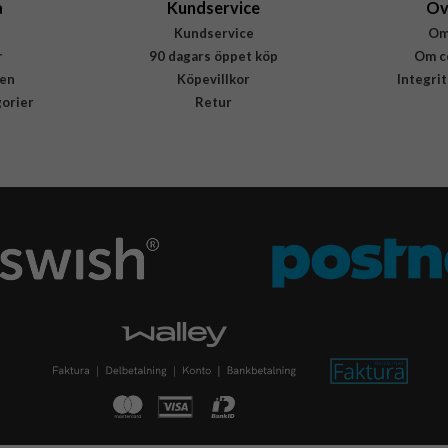
a
Kundservice
Öv
Kundservice
Om
r
90 dagars öppet köp
Om c
en
Köpevillkor
Integri
gorier
Retur