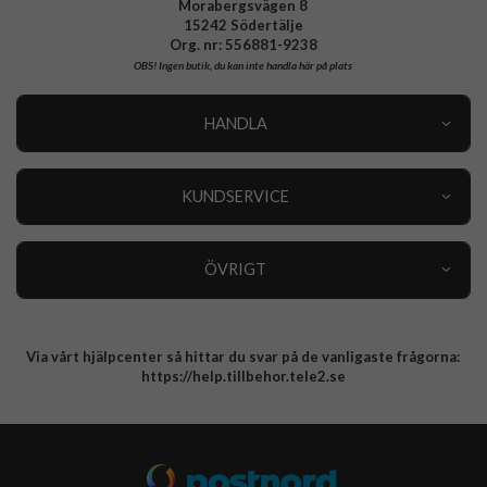
Morabergsvägen 8
15242 Södertälje
Org. nr: 556881-9238
OBS!
Ingen butik, du kan inte handla här på plats
HANDLA
Outlet
Nyheter
KUNDSERVICE
Varumärken
Kundservice
Specialkategorier
90 dagars öppet köp
ÖVRIGT
Köpevillkor
Om oss
Retur
Om cookies
Via vårt hjälpcenter så hittar du svar på de vanligaste frågorna:
Integritetspolicy
https://help.tillbehor.tele2.se