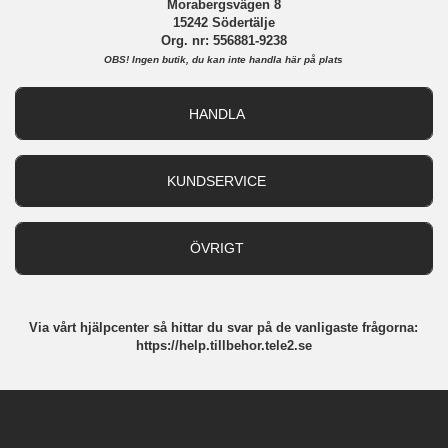
Morabergsvägen 8
15242 Södertälje
Org. nr: 556881-9238
OBS!
Ingen butik, du kan inte handla här på plats
HANDLA
Outlet
Nyheter
KUNDSERVICE
Varumärken
Kundservice
Specialkategorier
90 dagars öppet köp
ÖVRIGT
Köpevillkor
Om oss
Retur
Om cookies
Via vårt hjälpcenter så hittar du svar på de vanligaste frågorna:
Integritetspolicy
https://help.tillbehor.tele2.se