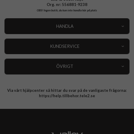
Org. nr: 556881-9238
OBS!
Ingen butik, du kan inte handla här på plats
HANDLA
Outlet
Nyheter
KUNDSERVICE
Varumärken
Kundservice
Specialkategorier
90 dagars öppet köp
ÖVRIGT
Köpevillkor
Om oss
Retur
Om cookies
Via vårt hjälpcenter så hittar du svar på de vanligaste frågorna:
Integritetspolicy
https://help.tillbehor.tele2.se