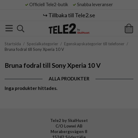
Officiell Tele2-butik
Snabba leveranser
↪️ Tillbaka till Tele2.se
Startsida
/
Specialkategorier
/
Egenskapskategorier till telefoner
/
Bruna fodral till Sony Xperia 10 V
Bruna fodral till Sony Xperia 10 V
ALLA PRODUKTER
Inga produkter hittades.
Tele2 by SkalHuset
C/O Lowwi AB
Morabergsvägen 8
15242 Södertälje