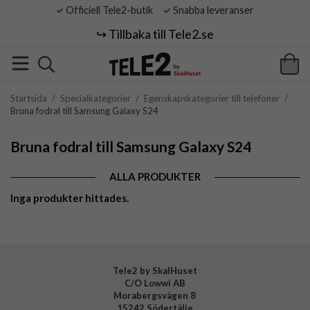
Officiell Tele2-butik
Snabba leveranser
↪️ Tillbaka till Tele2.se
Startsida
/
Specialkategorier
/
Egenskapskategorier till telefoner
/
Bruna fodral till Samsung Galaxy S24
Bruna fodral till Samsung Galaxy S24
ALLA PRODUKTER
Inga produkter hittades.
Tele2 by SkalHuset
C/O Lowwi AB
Morabergsvägen 8
15242 Södertälje