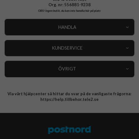
Org. nr: 556881-9238
OBS!
Ingen butik, du kan inte handla här på plats
HANDLA
Outlet
Nyheter
KUNDSERVICE
Varumärken
Kundservice
Specialkategorier
90 dagars öppet köp
ÖVRIGT
Köpevillkor
Om oss
Retur
Om cookies
Via vårt hjälpcenter så hittar du svar på de vanligaste frågorna:
Integritetspolicy
https://help.tillbehor.tele2.se