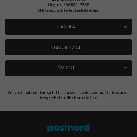
Org. nr: 556881-9238
OBS!
Ingen butik, du kan inte handla här på plats
HANDLA
Outlet
Nyheter
KUNDSERVICE
Varumärken
Kundservice
Specialkategorier
90 dagars öppet köp
ÖVRIGT
Köpevillkor
Om oss
Retur
Om cookies
Via vårt hjälpcenter så hittar du svar på de vanligaste frågorna:
Integritetspolicy
https://help.tillbehor.tele2.se