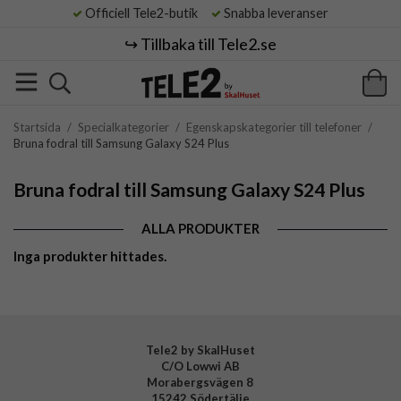
Officiell Tele2-butik
Snabba leveranser
↪️ Tillbaka till Tele2.se
Startsida
/
Specialkategorier
/
Egenskapskategorier till telefoner
/
Bruna fodral till Samsung Galaxy S24 Plus
Bruna fodral till Samsung Galaxy S24 Plus
ALLA PRODUKTER
Inga produkter hittades.
Tele2 by SkalHuset
C/O Lowwi AB
Morabergsvägen 8
15242 Södertälje