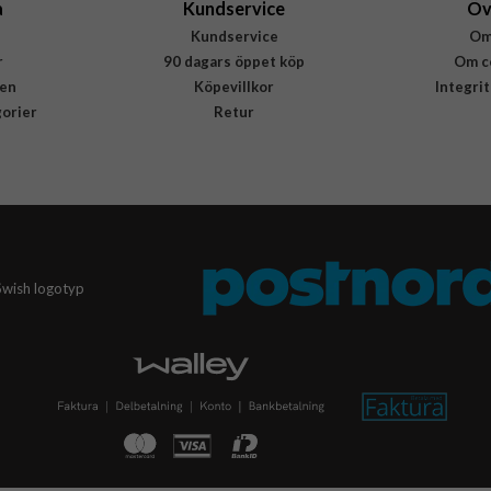
a
Kundservice
Öv
Kundservice
Om
r
90 dagars öppet köp
Om c
en
Köpevillkor
Integri
gorier
Retur