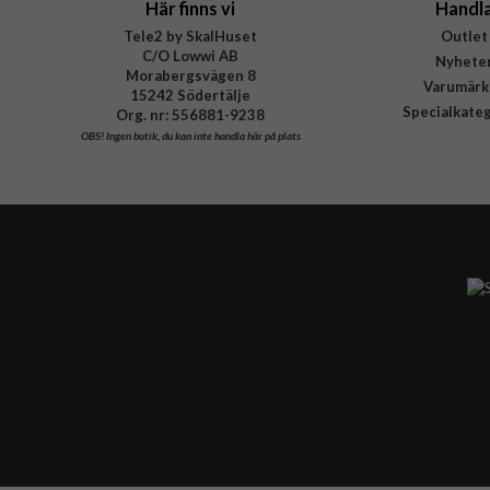
Här finns vi
Handl
Tele2 by SkalHuset
Outlet
C/O Lowwi AB
Nyhete
Morabergsvägen 8
Varumärk
15242 Södertälje
Specialkate
Org. nr: 556881-9238
OBS!
Ingen butik, du kan inte handla här på plats