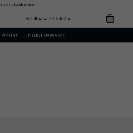
ersonlig kundservice
↪️ Tillbaka till Tele2.se
ÖVRIGT
TILLBEHÖRSPAKET