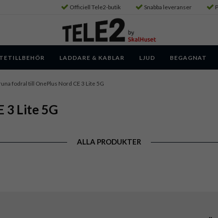
Officiell Tele2-butik
Snabba leveranser
P
TETILLBEHÖR
LADDARE & KABLAR
LJUD
BEGAGNAT
una fodral till OnePlus Nord CE 3 Lite 5G
E 3 Lite 5G
ALLA PRODUKTER