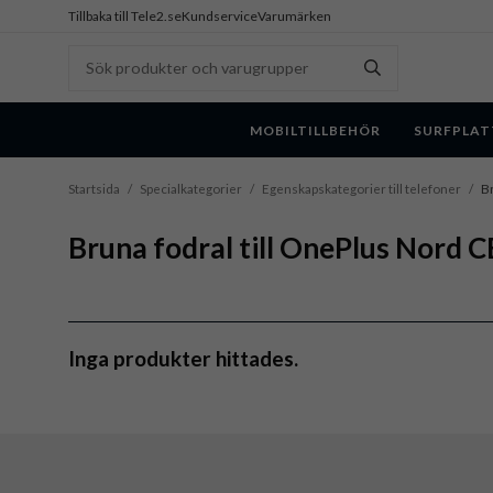
Tillbaka till Tele2.se
Kundservice
Varumärken
MOBILTILLBEHÖR
SURFPLAT
Startsida
/
Specialkategorier
/
Egenskapskategorier till telefoner
/
Br
Bruna fodral till OnePlus Nord C
Inga produkter hittades.