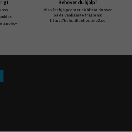
rigt
Behöver du hjälp?
 oss
Via vårt hjälpcenter så hittar du svar
på de vanligaste frågorna:
ookies
https://help.tillbehor.tele2.se
tetspolicy