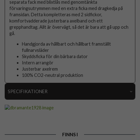
separata fack med blixtlås med genomtänkta
förvaringsutrymmen med en extra ficka med dragkedja på
framsidan. Detta kompletteras med 2 sidfickor,
komfortvadderade justerbara axelband och ett
grepphandtag. Allt är övervägt, så det är bara att gå upp och
gå.
Handgjorda av hållbart och hållbart framställt
fullnarvsläder
Skyddsficka för din bärbara dator
Intern arrangör
Justerbar axelrem
100% CO2-neutral produktion
SPECIFIKATIONER
Artikelnummer
85500
Produkttyp
Väska
Egenskaper
Dragkedja
FINNS I
Färg
Brun