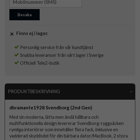
Bevaka
Finns ej i lager.
Personlig service från vår kundtjänst
Snabba leveranser från vårt lager i Sverige
Officiell Tele2-butik
PRODUKTBESKRIVNING
dbramante1928 Svendborg (2nd Gen)
Med sin moderna, lätta men ändå hållbara och
multifunktionella design levererar Svendborg-ryggsäcken
rymliga interiörer som innehåller flera fack, inklusive en
vadderad skyddsdel för din bärbara dator/MacBook. 2 stora