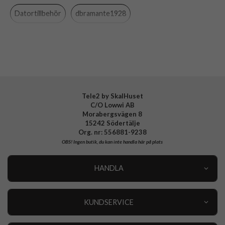
Datortillbehör
dbramante1928
Material
Äkta läder
Varumärke
dbramante1928
Tillverkarens art nr
BG16GT001689
EAN
5711428016898
Tele2 by SkalHuset
C/O Lowwi AB
Morabergsvägen 8
15242 Södertälje
Org. nr: 556881-9238
OBS!
Ingen butik, du kan inte handla här på plats
HANDLA
Outlet
Nyheter
KUNDSERVICE
Varumärken
Kundservice
Specialkategorier