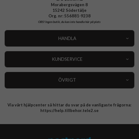
Morabergsvägen 8
15242 Södertälje
Org. nr: 556881-9238
OBS!
Ingen butik, du kan inte handla här på plats
HANDLA
Outlet
Nyheter
KUNDSERVICE
Varumärken
Kundservice
Specialkategorier
90 dagars öppet köp
ÖVRIGT
Köpevillkor
Om oss
Retur
Om cookies
Via vårt hjälpcenter så hittar du svar på de vanligaste frågorna:
Integritetspolicy
https://help.tillbehor.tele2.se