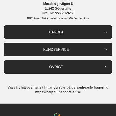
Morabergsvägen 8
15242 Södertälje
Org. nr: 556881-9238
OBS!
Ingen butik, du kan inte handla här på plats
HANDLA
Outlet
Nyheter
KUNDSERVICE
Varumärken
Kundservice
Specialkategorier
90 dagars öppet köp
ÖVRIGT
Köpevillkor
Om oss
Retur
Om cookies
Via vårt hjälpcenter så hittar du svar på de vanligaste frågorna:
Integritetspolicy
https://help.tillbehor.tele2.se