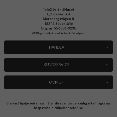
Tele2 by SkalHuset
C/O Lowwi AB
Morabergsvägen 8
15242 Södertälje
Org. nr: 556881-9238
OBS!
Ingen butik, du kan inte handla här på plats
HANDLA
Outlet
Nyheter
KUNDSERVICE
Varumärken
Kundservice
Specialkategorier
90 dagars öppet köp
ÖVRIGT
Köpevillkor
Om oss
Retur
Om cookies
Via vårt hjälpcenter så hittar du svar på de vanligaste frågorna:
Integritetspolicy
https://help.tillbehor.tele2.se