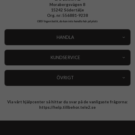
Morabergsvägen 8
15242 Södertälje
Org. nr: 556881-9238
OBS!
Ingen butik, du kan inte handla här på plats
HANDLA
Outlet
Nyheter
KUNDSERVICE
Varumärken
Kundservice
Specialkategorier
90 dagars öppet köp
ÖVRIGT
Köpevillkor
Om oss
Retur
Om cookies
Via vårt hjälpcenter så hittar du svar på de vanligaste frågorna:
Integritetspolicy
https://help.tillbehor.tele2.se