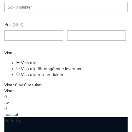
Pris
(SEK)
—
Visa
Visa alla
Visa alla för omgående leverans
Visa alla rea-produkter
Visar 0 av 0 resultat
Visar
0
av
0
resultat
Sortering