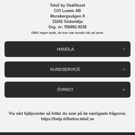
Tele2 by SkalHuset
C/O Lowwi AB
Morabergsvägen 8
15242 Södertälje
Org. nr: 556881-9238
OBS!
Ingen butik, du kan inte handla här på plats
HANDLA
Outlet
Nyheter
KUNDSERVICE
Varumärken
Kundservice
Specialkategorier
90 dagars öppet köp
ÖVRIGT
Köpevillkor
Om oss
Retur
Om cookies
Via vårt hjälpcenter så hittar du svar på de vanligaste frågorna:
Integritetspolicy
https://help.tillbehor.tele2.se