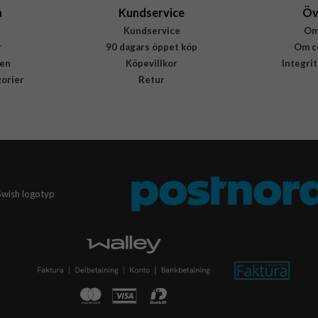
a
Kundservice
Öv
Kundservice
Om
r
90 dagars öppet köp
Om c
en
Köpevillkor
Integri
gorier
Retur