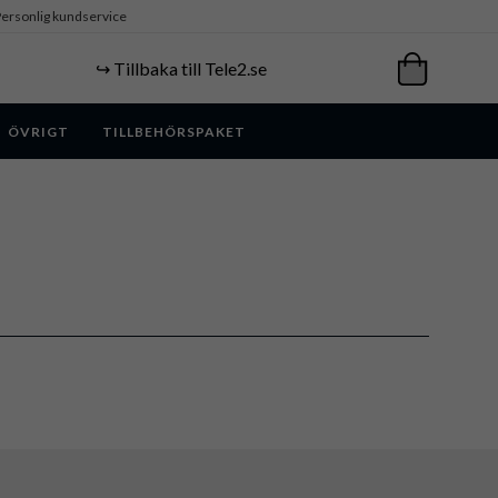
ersonlig kundservice
↪️ Tillbaka till Tele2.se
ÖVRIGT
TILLBEHÖRSPAKET