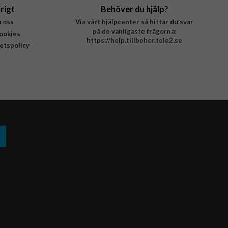
rigt
Behöver du hjälp?
 oss
Via vårt hjälpcenter så hittar du svar
på de vanligaste frågorna:
ookies
https://help.tillbehor.tele2.se
tetspolicy