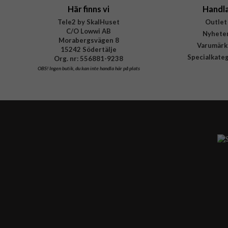
Här finns vi
Handl
Tele2 by SkalHuset
Outlet
C/O Lowwi AB
Nyhete
Morabergsvägen 8
Varumärk
15242 Södertälje
Specialkate
Org. nr: 556881-9238
OBS!
Ingen butik, du kan inte handla här på plats