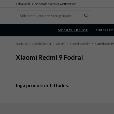
Tillbaka till Tele2.se
Kundservice
Varumärken
MOBILTILLBEHÖR
SURFPLAT
Startsida
/
Mobiltillbehör
/
Xiaomi
/
Xiaomi Redmi 9
/
Xiaomi Redmi 
Xiaomi Redmi 9 Fodral
Inga produkter hittades.