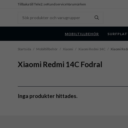
Tillbaka till Tele2.se
Kundservice
Varumärken
MOBILTILLBEHÖR
SURFPLAT
Startsida
/
Mobiltillbehör
/
Xiaomi
/
Xiaomi Redmi 14C
/
Xiaomi Red
Xiaomi Redmi 14C Fodral
Inga produkter hittades.