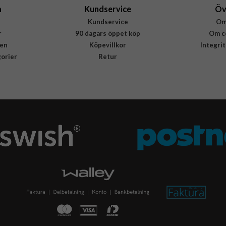
a
Kundservice
Öv
Kundservice
Om
r
90 dagars öppet köp
Om c
en
Köpevillkor
Integri
gorier
Retur