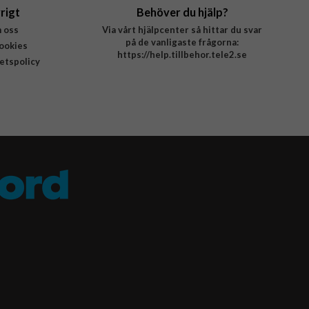
rigt
Behöver du hjälp?
 oss
Via vårt hjälpcenter så hittar du svar
på de vanligaste frågorna:
ookies
https://help.tillbehor.tele2.se
tetspolicy