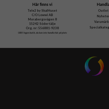
Här finns vi
Handl
Tele2 by SkalHuset
Outlet
C/O Lowwi AB
Nyhete
Morabergsvägen 8
Varumärk
15242 Södertälje
Specialkate
Org. nr: 556881-9238
OBS!
Ingen butik, du kan inte handla här på plats