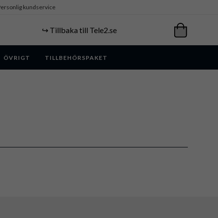
ersonlig kundservice
↪️ Tillbaka till Tele2.se
ÖVRIGT
TILLBEHÖRSPAKET