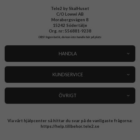
EAN
8021735207856
Tele2 by SkalHuset
C/O Lowwi AB
Morabergsvägen 8
15242 Södertälje
Org. nr: 556881-9238
OBS!
Ingen butik, du kan inte handla här på plats
HANDLA
Outlet
Nyheter
KUNDSERVICE
Varumärken
Kundservice
Specialkategorier
90 dagars öppet köp
ÖVRIGT
Köpevillkor
Om oss
Retur
Om cookies
Via vårt hjälpcenter så hittar du svar på de vanligaste frågorna:
Integritetspolicy
https://help.tillbehor.tele2.se