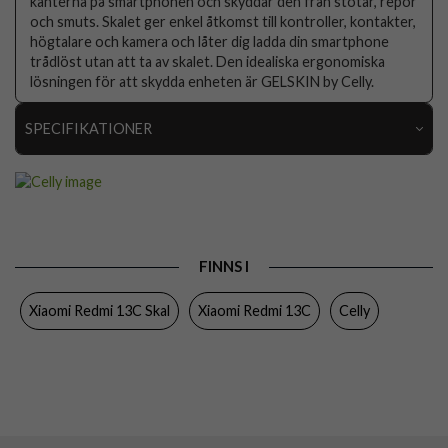
kanterna på smartphonen och skyddar den från stötar, repor
och smuts. Skalet ger enkel åtkomst till kontroller, kontakter,
högtalare och kamera och låter dig ladda din smartphone
trådlöst utan att ta av skalet. Den idealiska ergonomiska
lösningen för att skydda enheten är GELSKIN by Celly.
SPECIFIKATIONER
Artikelnummer
104753
Passar till
Xiaomi Redmi 13C
Produkttyp
Skal
FINNS I
Egenskaper
Slimmad
Xiaomi Redmi 13C Skal
Xiaomi Redmi 13C
Celly
Färg
Genomskinlig
Material
Mjukplast (TPU)
Varumärke
Celly
Tillverkarens art nr
GELSKIN1068