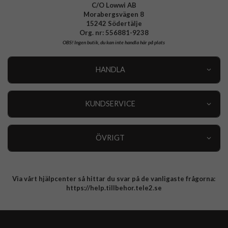
C/O Lowwi AB
Morabergsvägen 8
15242 Södertälje
Org. nr: 556881-9238
OBS!
Ingen butik, du kan inte handla här på plats
HANDLA
Outlet
Nyheter
KUNDSERVICE
Varumärken
Kundservice
Specialkategorier
90 dagars öppet köp
ÖVRIGT
Köpevillkor
Om oss
Retur
Om cookies
Via vårt hjälpcenter så hittar du svar på de vanligaste frågorna:
Integritetspolicy
https://help.tillbehor.tele2.se