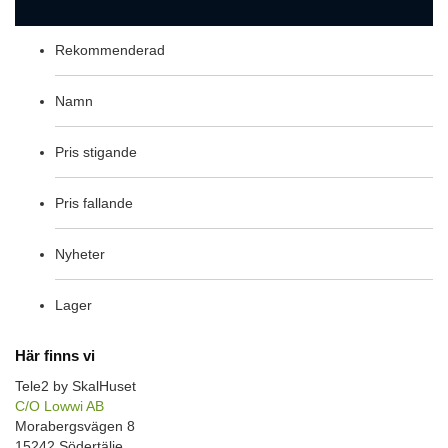
Rekommenderad
Namn
Pris stigande
Pris fallande
Nyheter
Lager
Här finns vi
Tele2 by SkalHuset
C/O Lowwi AB
Morabergsvägen 8
15242 Södertälje