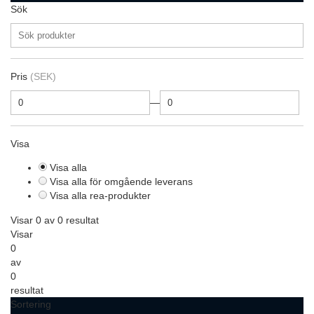
Sök
Pris
(SEK)
—
Visa
Visa alla
Visa alla för omgående leverans
Visa alla rea-produkter
Visar 0 av 0 resultat
Visar
0
av
0
resultat
Sortering