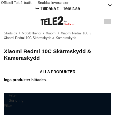
Officiell Tele2-butik
Snabba leveranser
↪️ Tillbaka till Tele2.se
Startsida
/
Mobiltillbehör
/
Xiaomi
/
Xiaomi Redmi 10C
/
Xiaomi Redmi 10C Skärmskydd & Kameraskydd
Xiaomi Redmi 10C Skärmskydd &
Kameraskydd
ALLA PRODUKTER
Inga produkter hittades.
Filter
Sortering
Filter