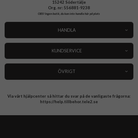
15242 Södertälje
Org. nr: 556881-9238
OBS!
Ingen butik, du kan inte handla här på plats
HANDLA
Outlet
Nyheter
KUNDSERVICE
Varumärken
Kundservice
Specialkategorier
90 dagars öppet köp
ÖVRIGT
Köpevillkor
Om oss
Retur
Om cookies
Via vårt hjälpcenter så hittar du svar på de vanligaste frågorna:
Integritetspolicy
https://help.tillbehor.tele2.se