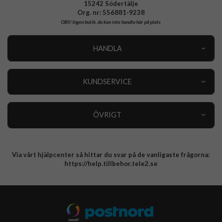
15242 Södertälje
Org. nr: 556881-9238
OBS!
Ingen butik, du kan inte handla här på plats
HANDLA
Outlet
Nyheter
KUNDSERVICE
Varumärken
Kundservice
Specialkategorier
90 dagars öppet köp
ÖVRIGT
Köpevillkor
Om oss
Retur
Om cookies
Via vårt hjälpcenter så hittar du svar på de vanligaste frågorna:
Integritetspolicy
https://help.tillbehor.tele2.se