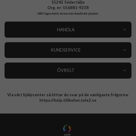
15242 Södertälje
Org. nr: 556881-9238
OBS!
Ingen butik, du kan inte handla här på plats
HANDLA
Outlet
Nyheter
KUNDSERVICE
Varumärken
Kundservice
Specialkategorier
90 dagars öppet köp
ÖVRIGT
Köpevillkor
Om oss
Retur
Om cookies
Via vårt hjälpcenter så hittar du svar på de vanligaste frågorna:
Integritetspolicy
https://help.tillbehor.tele2.se