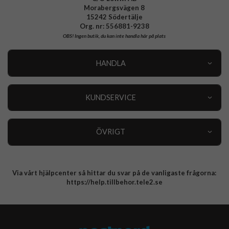
Morabergsvägen 8
15242 Södertälje
Org. nr: 556881-9238
OBS!
Ingen butik, du kan inte handla här på plats
HANDLA
Outlet
Nyheter
KUNDSERVICE
Varumärken
Kundservice
Specialkategorier
90 dagars öppet köp
ÖVRIGT
Köpevillkor
Om oss
Retur
Om cookies
Via vårt hjälpcenter så hittar du svar på de vanligaste frågorna:
Integritetspolicy
https://help.tillbehor.tele2.se