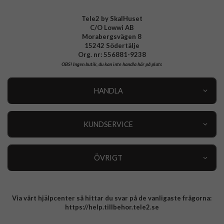
Tele2 by SkalHuset
C/O Lowwi AB
Morabergsvägen 8
15242 Södertälje
Org. nr: 556881-9238
OBS!
Ingen butik, du kan inte handla här på plats
HANDLA
Outlet
Nyheter
KUNDSERVICE
Varumärken
Kundservice
Specialkategorier
90 dagars öppet köp
ÖVRIGT
Köpevillkor
Om oss
Retur
Om cookies
Via vårt hjälpcenter så hittar du svar på de vanligaste frågorna:
Integritetspolicy
https://help.tillbehor.tele2.se