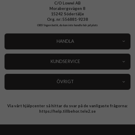
C/O Lowwi AB
Morabergsvägen 8
15242 Södertälje
Org. nr: 556881-9238
OBS!
Ingen butik, du kan inte handla här på plats
HANDLA
Outlet
Nyheter
KUNDSERVICE
Varumärken
Kundservice
Specialkategorier
90 dagars öppet köp
ÖVRIGT
Köpevillkor
Om oss
Retur
Om cookies
Via vårt hjälpcenter så hittar du svar på de vanligaste frågorna:
Integritetspolicy
https://help.tillbehor.tele2.se