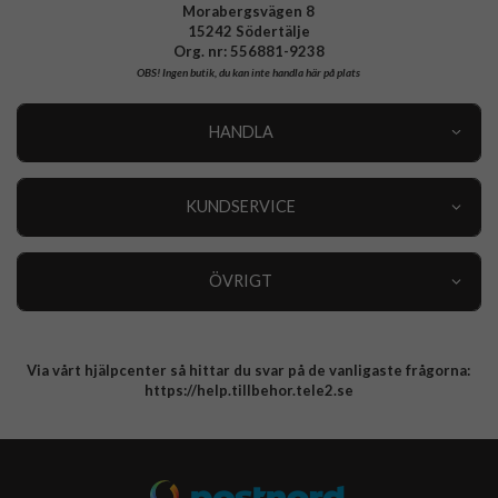
Morabergsvägen 8
15242 Södertälje
Org. nr: 556881-9238
OBS!
Ingen butik, du kan inte handla här på plats
HANDLA
Outlet
Nyheter
KUNDSERVICE
Varumärken
Kundservice
Specialkategorier
90 dagars öppet köp
ÖVRIGT
Köpevillkor
Om oss
Retur
Om cookies
Via vårt hjälpcenter så hittar du svar på de vanligaste frågorna:
Integritetspolicy
https://help.tillbehor.tele2.se