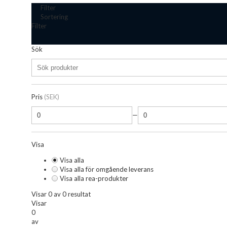
Filter
Sortering
Filter
Sök
Pris
(SEK)
—
Visa
Visa alla
Visa alla för omgående leverans
Visa alla rea-produkter
Visar 0 av 0 resultat
Visar
0
av