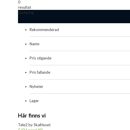
0
resultat
Sortering
Rekommenderad
Namn
Pris stigande
Pris fallande
Nyheter
Lager
Här finns vi
Tele2 by SkalHuset