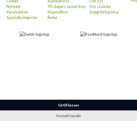
htt
Outlet
Kundservice
Om oss
Nyheter
90 dagars öppet köp
Om cookies
Varumärken
Köpevillkor
Integritetspolicy
Specialkategorier
Retur
Gå till kassan
Fortsätt handla