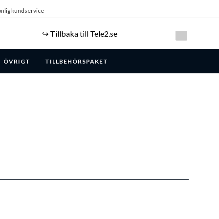
nlig kundservice
↪️ Tillbaka till Tele2.se
ÖVRIGT
TILLBEHÖRSPAKET