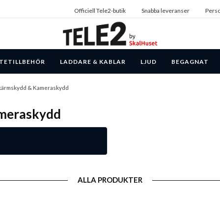
Officiell Tele2-butik
Snabba leveranser
Perso
TETILLBEHÖR
LADDARE & KABLAR
LJUD
BEGAGNAT
Skärmskydd & Kameraskydd
ameraskydd
ALLA PRODUKTER