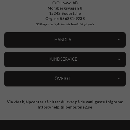
C/O Lowwi AB
Morabergsvägen 8
15242 Södertälje
Org. nr: 556881-9238
OBS!
Ingen butik, du kan inte handla här på plats
HANDLA
Outlet
Nyheter
KUNDSERVICE
Varumärken
Kundservice
Specialkategorier
90 dagars öppet köp
ÖVRIGT
Köpevillkor
Om oss
Retur
Om cookies
Via vårt hjälpcenter så hittar du svar på de vanligaste frågorna:
Integritetspolicy
https://help.tillbehor.tele2.se