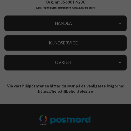
Org. nr: 556881-9238
OBS!
Ingen butik, du kan inte handla här på plats
HANDLA
Outlet
Nyheter
KUNDSERVICE
Varumärken
Kundservice
Specialkategorier
90 dagars öppet köp
ÖVRIGT
Köpevillkor
Om oss
Retur
Om cookies
Via vårt hjälpcenter så hittar du svar på de vanligaste frågorna:
Integritetspolicy
https://help.tillbehor.tele2.se