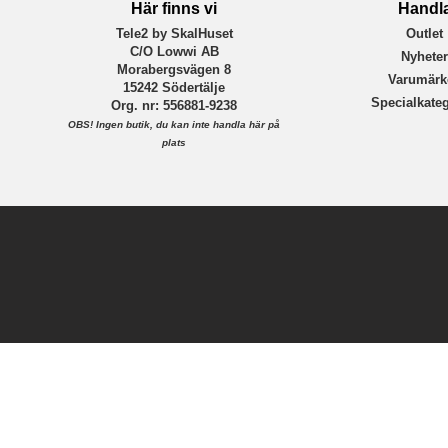
Här finns vi
Handl
Tele2 by SkalHuset
Outlet
C/O Lowwi AB
Nyhete
Morabergsvägen 8
Varumärk
15242 Södertälje
Specialkateg
Org. nr: 556881-9238
OBS!
Ingen butik, du kan inte handla här på
plats