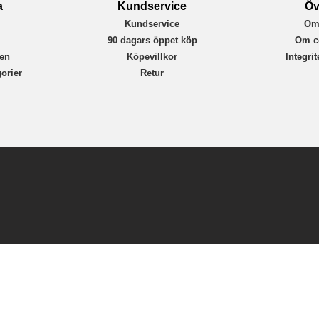
a
Kundservice
Öv
Kundservice
Om
r
90 dagars öppet köp
Om c
en
Köpevillkor
Integri
orier
Retur