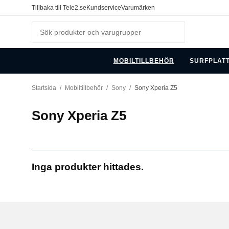
Tillbaka till Tele2.se
Kundservice
Varumärken
MOBILTILLBEHÖR
SURFPLAT
Startsida
/
Mobiltillbehör
/
Sony
/
Sony Xperia Z5
Sony Xperia Z5
Inga produkter hittades.