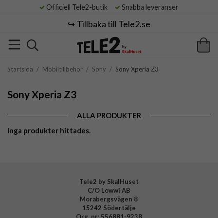
Officiell Tele2-butik
Snabba leveranser
↪️ Tillbaka till Tele2.se
Startsida
/
Mobiltillbehör
/
Sony
/
Sony Xperia Z3
Sony Xperia Z3
ALLA PRODUKTER
Inga produkter hittades.
Tele2 by SkalHuset
C/O Lowwi AB
Morabergsvägen 8
15242 Södertälje
Org. nr: 556881-9238