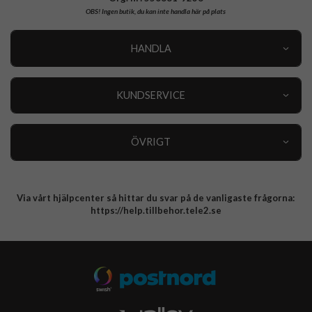
OBS!
Ingen butik, du kan inte handla här på plats
HANDLA
Outlet
Nyheter
KUNDSERVICE
Varumärken
Kundservice
Specialkategorier
90 dagars öppet köp
ÖVRIGT
Köpevillkor
Om oss
Retur
Om cookies
Via vårt hjälpcenter så hittar du svar på de vanligaste frågorna:
Integritetspolicy
https://help.tillbehor.tele2.se