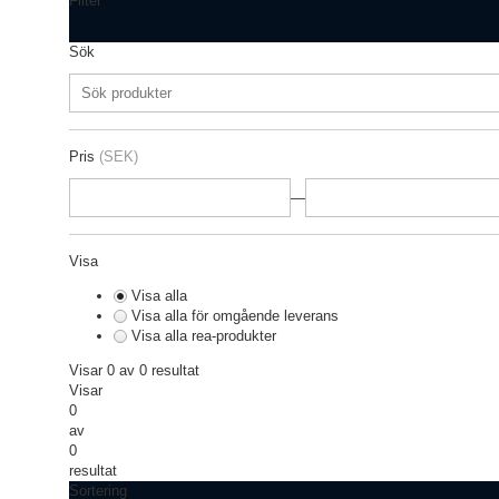
Filter
Sök
Pris
(SEK)
—
Visa
Visa alla
Visa alla för omgående leverans
Visa alla rea-produkter
Visar 0 av 0 resultat
Visar
0
av
0
resultat
Sortering