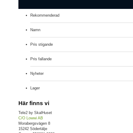
Rekommenderad
Namn
Pris stigande
Pris fallande
Nyheter
Lager
Här finns vi
Tele2 by SkalHuset
C/O Lowwi AB
Morabergsvägen 8
15242 Södertälje