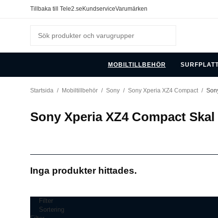
Tillbaka till Tele2.se
Kundservice
Varumärken
MOBILTILLBEHÖR
SURFPLAT
Startsida
/
Mobiltillbehör
/
Sony
/
Sony Xperia XZ4 Compact
/
Son
Sony Xperia XZ4 Compact Skal
Inga produkter hittades.
Filter
Sortering