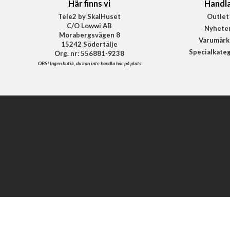
Här finns vi
Handl
Tele2 by SkalHuset
Outlet
C/O Lowwi AB
Nyhete
Morabergsvägen 8
Varumärk
15242 Södertälje
Specialkate
Org. nr: 556881-9238
OBS!
Ingen butik, du kan inte handla här på plats