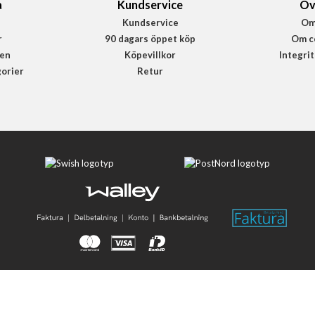
a
Kundservice
Öv
Kundservice
Om
r
90 dagars öppet köp
Om c
en
Köpevillkor
Integri
gorier
Retur