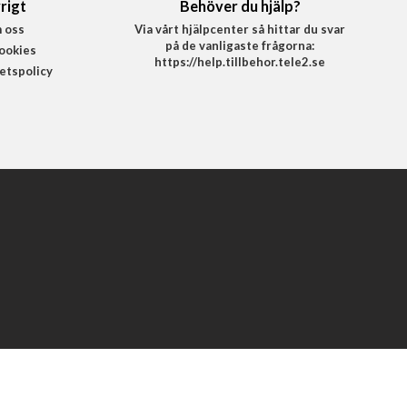
rigt
Behöver du hjälp?
 oss
Via vårt hjälpcenter så hittar du svar
på de vanligaste frågorna:
ookies
https://help.tillbehor.tele2.se
tetspolicy