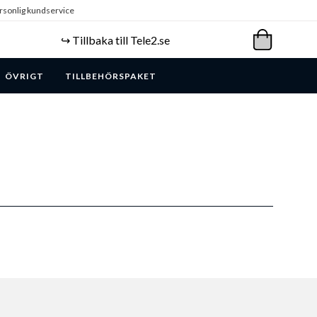
rsonlig kundservice
↪️ Tillbaka till Tele2.se
ÖVRIGT
TILLBEHÖRSPAKET