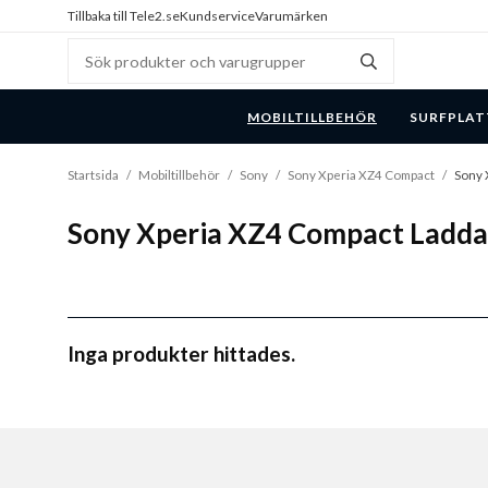
Tillbaka till Tele2.se
Kundservice
Varumärken
MOBILTILLBEHÖR
SURFPLAT
Startsida
/
Mobiltillbehör
/
Sony
/
Sony Xperia XZ4 Compact
/
Sony 
Sony Xperia XZ4 Compact Laddar
Inga produkter hittades.