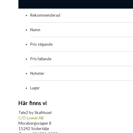
Rekommenderad
Namn
Pris stigande
Pris fallande
Nyheter
Lager
Här finns vi
Tele2 by SkalHuset
C/O Lowwi AB
Morabergsvägen 8
15242 Södertälje