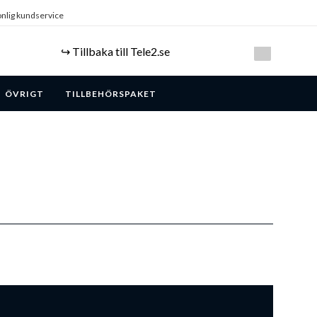
nlig kundservice
↪️ Tillbaka till Tele2.se
ÖVRIGT
TILLBEHÖRSPAKET