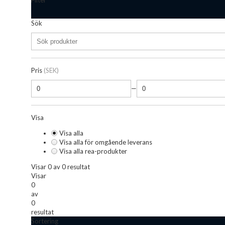
Filter
Sök
Pris
(SEK)
—
Visa
Visa alla
Visa alla för omgående leverans
Visa alla rea-produkter
Visar 0 av 0 resultat
Visar
0
av
0
resultat
Sortering