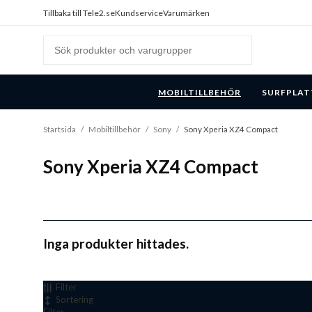
Tillbaka till Tele2.se
Kundservice
Varumärken
MOBILTILLBEHÖR
SURFPLAT
Startsida
/
Mobiltillbehör
/
Sony
/
Sony Xperia XZ4 Compact
Sony Xperia XZ4 Compact
Inga produkter hittades.
Filter
Sortering