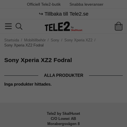
Officiell Tele2-butik
Snabba leveranser
↪️ Tillbaka till Tele2.se
Startsida
/
Mobiltillbehör
/
Sony
/
Sony Xperia XZ2
/
Sony Xperia XZ2 Fodral
Sony Xperia XZ2 Fodral
ALLA PRODUKTER
Inga produkter hittades.
Tele2 by SkalHuset
C/O Lowwi AB
Morabergsvägen 8