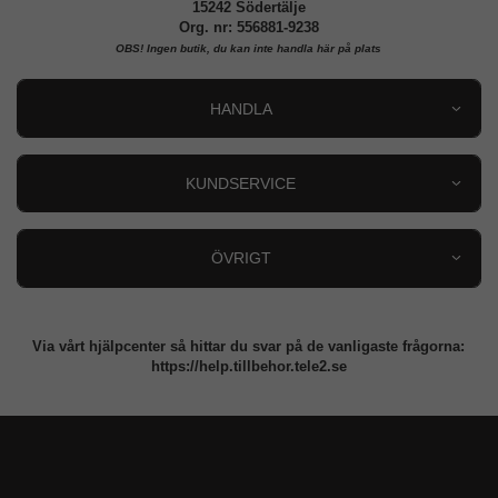
15242 Södertälje
Org. nr: 556881-9238
OBS!
Ingen butik, du kan inte handla här på plats
HANDLA
Outlet
Nyheter
KUNDSERVICE
Varumärken
Kundservice
Specialkategorier
90 dagars öppet köp
ÖVRIGT
Köpevillkor
Om oss
Retur
Om cookies
Via vårt hjälpcenter så hittar du svar på de vanligaste frågorna:
Integritetspolicy
https://help.tillbehor.tele2.se