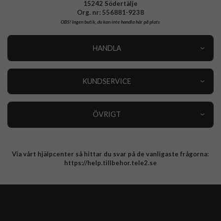
15242 Södertälje
Org. nr: 556881-9238
OBS!
Ingen butik, du kan inte handla här på plats
HANDLA
Outlet
Nyheter
KUNDSERVICE
Varumärken
Kundservice
Specialkategorier
90 dagars öppet köp
ÖVRIGT
Köpevillkor
Om oss
Retur
Om cookies
Via vårt hjälpcenter så hittar du svar på de vanligaste frågorna:
Integritetspolicy
https://help.tillbehor.tele2.se