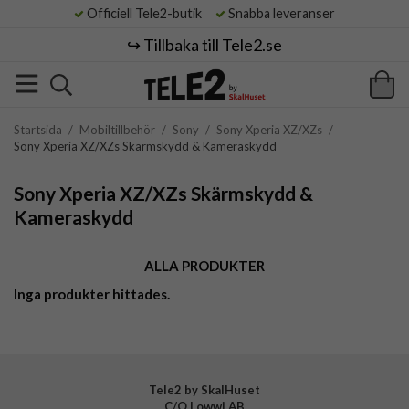
Officiell Tele2-butik
Snabba leveranser
↪️ Tillbaka till Tele2.se
Startsida
/
Mobiltillbehör
/
Sony
/
Sony Xperia XZ/XZs
/
Sony Xperia XZ/XZs Skärmskydd & Kameraskydd
Sony Xperia XZ/XZs Skärmskydd &
Kameraskydd
ALLA PRODUKTER
Inga produkter hittades.
Tele2 by SkalHuset
C/O Lowwi AB