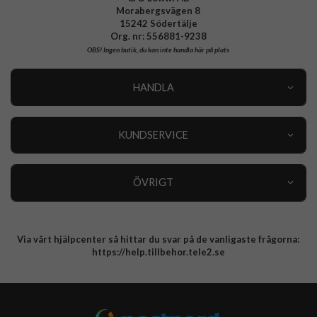
Morabergsvägen 8
15242 Södertälje
Org. nr: 556881-9238
OBS!
Ingen butik, du kan inte handla här på plats
HANDLA
Outlet
Nyheter
KUNDSERVICE
Varumärken
Kundservice
Specialkategorier
90 dagars öppet köp
ÖVRIGT
Köpevillkor
Om oss
Retur
Om cookies
Via vårt hjälpcenter så hittar du svar på de vanligaste frågorna:
Integritetspolicy
https://help.tillbehor.tele2.se