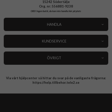
15242 Södertälje
Org. nr: 556881-9238
OBS!
Ingen butik, du kan inte handla här på plats
HANDLA
Outlet
Nyheter
KUNDSERVICE
Varumärken
Kundservice
Specialkategorier
90 dagars öppet köp
ÖVRIGT
Köpevillkor
Om oss
Retur
Om cookies
Via vårt hjälpcenter så hittar du svar på de vanligaste frågorna:
Integritetspolicy
https://help.tillbehor.tele2.se