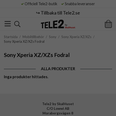
Officiell Tele2-butik
Snabba leveranser
↪️ Tillbaka till Tele2.se
Startsida
/
Mobiltillbehör
/
Sony
/
Sony Xperia XZ/XZs
/
Sony Xperia XZ/XZs Fodral
Sony Xperia XZ/XZs Fodral
ALLA PRODUKTER
Inga produkter hittades.
Tele2 by SkalHuset
C/O Lowwi AB
Morabergsvägen 8