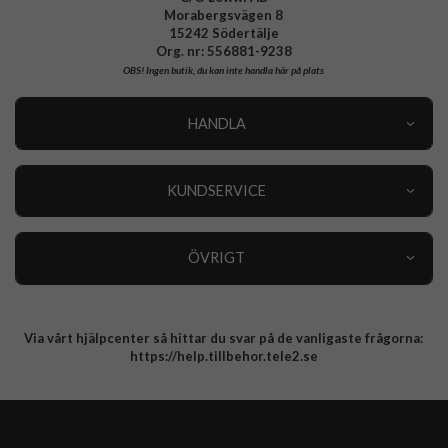
Morabergsvägen 8
15242 Södertälje
Org. nr: 556881-9238
OBS!
Ingen butik, du kan inte handla här på plats
HANDLA
Outlet
Nyheter
KUNDSERVICE
Varumärken
Kundservice
Specialkategorier
90 dagars öppet köp
ÖVRIGT
Köpevillkor
Om oss
Retur
Om cookies
Via vårt hjälpcenter så hittar du svar på de vanligaste frågorna:
Integritetspolicy
https://help.tillbehor.tele2.se