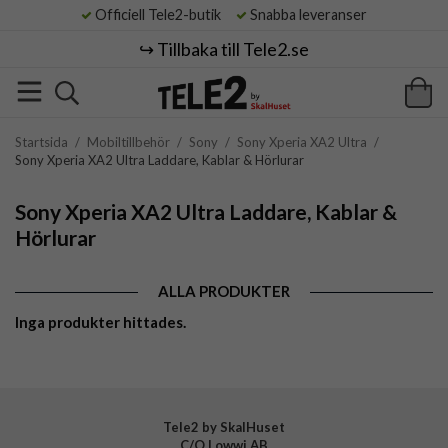
Officiell Tele2-butik
Snabba leveranser
↪️ Tillbaka till Tele2.se
Startsida
/
Mobiltillbehör
/
Sony
/
Sony Xperia XA2 Ultra
/
Sony Xperia XA2 Ultra Laddare, Kablar & Hörlurar
Sony Xperia XA2 Ultra Laddare, Kablar &
Hörlurar
ALLA PRODUKTER
Inga produkter hittades.
Tele2 by SkalHuset
C/O Lowwi AB