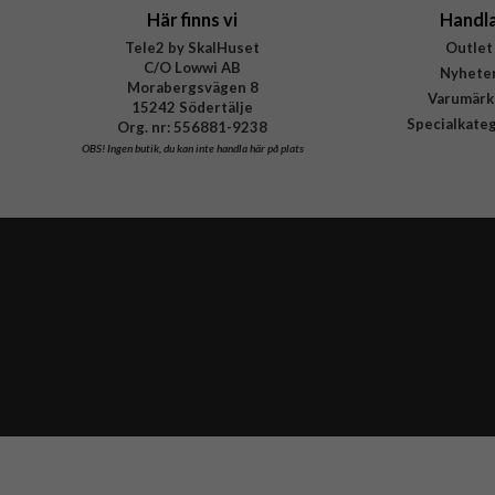
Här finns vi
Handl
Tele2 by SkalHuset
Outlet
C/O Lowwi AB
Nyhete
Morabergsvägen 8
Varumärk
15242 Södertälje
Specialkate
Org. nr: 556881-9238
OBS!
Ingen butik, du kan inte handla här på plats