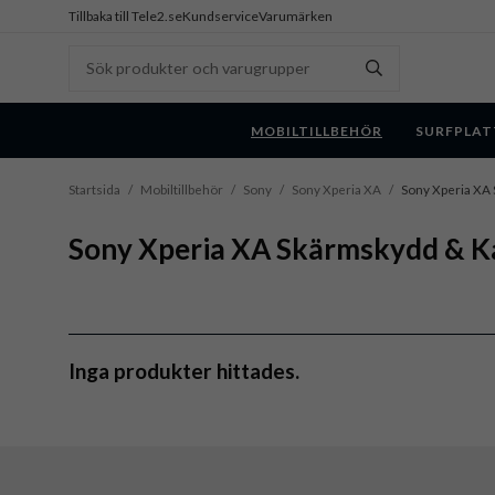
Tillbaka till Tele2.se
Kundservice
Varumärken
MOBILTILLBEHÖR
SURFPLAT
Startsida
/
Mobiltillbehör
/
Sony
/
Sony Xperia XA
/
Sony Xperia XA
Sony Xperia XA Skärmskydd & 
Inga produkter hittades.