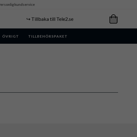
ersonlig kundservice
↪️ Tillbaka till Tele2.se
ÖVRIGT
TILLBEHÖRSPAKET