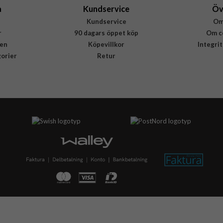
a
Kundservice
Öv
Kundservice
Om
r
90 dagars öppet köp
Om c
en
Köpevillkor
Integri
gorier
Retur