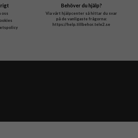
rigt
Behöver du hjälp?
 oss
Via vårt hjälpcenter så hittar du svar
på de vanligaste frågorna:
ookies
https://help.tillbehor.tele2.se
tetspolicy