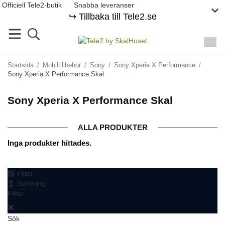
Officiell Tele2-butik
Snabba leveranser
↪️ Tillbaka till Tele2.se
Startsida
/
Mobiltillbehör
/
Sony
/
Sony Xperia X Performance
/
Sony Xperia X Performance Skal
Sony Xperia X Performance Skal
ALLA PRODUKTER
Inga produkter hittades.
Filter
Sortering
Filter
Sök