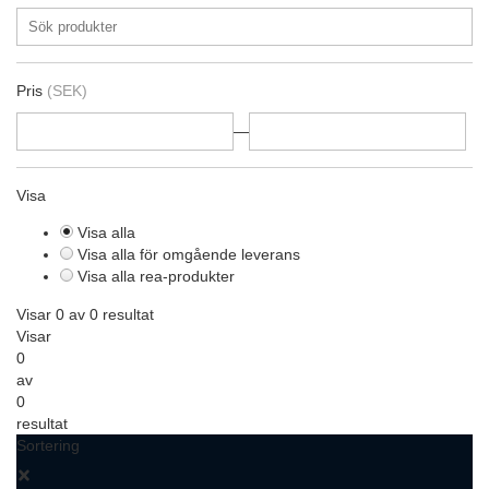
Pris
(SEK)
—
Visa
Visa alla
Visa alla för omgående leverans
Visa alla rea-produkter
Visar 0 av 0 resultat
Visar
0
av
0
resultat
Sortering