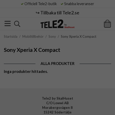
Officiell Tele2-butik
Snabba leveranser
↪️ Tillbaka till Tele2.se
Startsida
/
Mobiltillbehör
/
Sony
/
Sony Xperia X Compact
Sony Xperia X Compact
ALLA PRODUKTER
Inga produkter hittades.
Tele2 by SkalHuset
C/O Lowwi AB
Morabergsvägen 8
15242 Södertälje