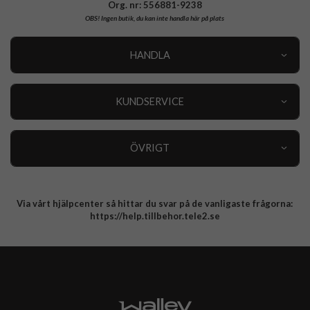
Org. nr: 556881-9238
OBS!
Ingen butik, du kan inte handla här på plats
HANDLA
Outlet
Nyheter
KUNDSERVICE
Varumärken
Kundservice
Specialkategorier
90 dagars öppet köp
ÖVRIGT
Köpevillkor
Om oss
Retur
Om cookies
Via vårt hjälpcenter så hittar du svar på de vanligaste frågorna:
Integritetspolicy
https://help.tillbehor.tele2.se