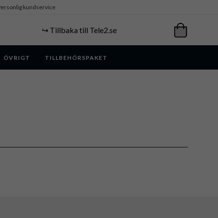
ersonlig kundservice
↪️ Tillbaka till Tele2.se
ÖVRIGT
TILLBEHÖRSPAKET