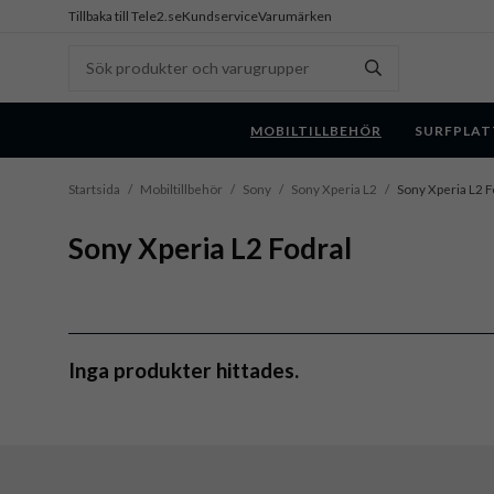
Tillbaka till Tele2.se
Kundservice
Varumärken
MOBILTILLBEHÖR
SURFPLAT
Startsida
/
Mobiltillbehör
/
Sony
/
Sony Xperia L2
/
Sony Xperia L2 F
Sony Xperia L2 Fodral
Inga produkter hittades.