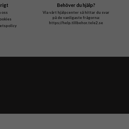
rigt
Behöver du hjälp?
 oss
Via vårt hjälpcenter så hittar du svar
på de vanligaste frågorna:
ookies
https://help.tillbehor.tele2.se
tetspolicy