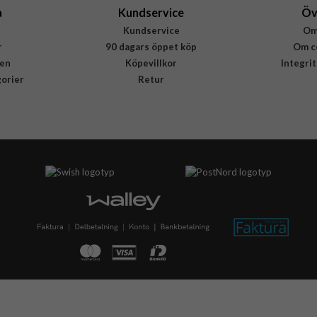
a
Kundservice
Öv
Kundservice
Om
r
90 dagars öppet köp
Om c
en
Köpevillkor
Integri
gorier
Retur