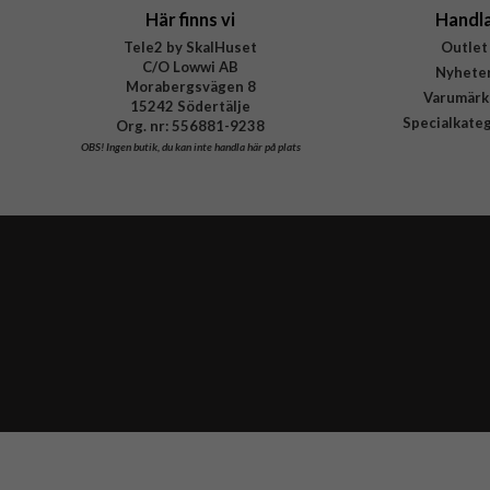
Här finns vi
Handl
Tele2 by SkalHuset
Outlet
C/O Lowwi AB
Nyhete
Morabergsvägen 8
Varumärk
15242 Södertälje
Specialkate
Org. nr: 556881-9238
OBS!
Ingen butik, du kan inte handla här på plats