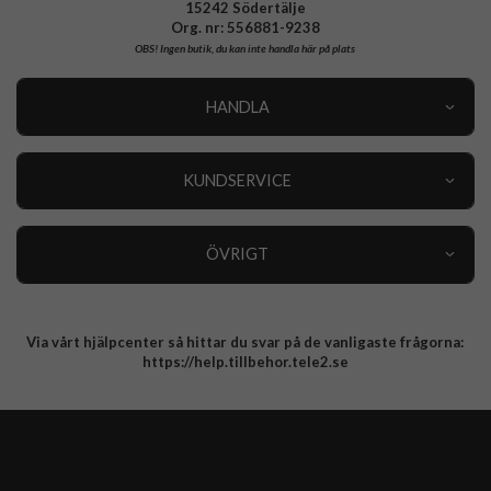
15242 Södertälje
Org. nr: 556881-9238
OBS!
Ingen butik, du kan inte handla här på plats
HANDLA
Outlet
Nyheter
KUNDSERVICE
Varumärken
Kundservice
Specialkategorier
90 dagars öppet köp
ÖVRIGT
Köpevillkor
Om oss
Retur
Om cookies
Via vårt hjälpcenter så hittar du svar på de vanligaste frågorna:
Integritetspolicy
https://help.tillbehor.tele2.se