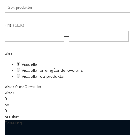
Pris
(SEK)
—
Visa
Visa alla
Visa alla för omgående leverans
Visa alla rea-produkter
Visar 0 av 0 resultat
Visar
0
av
0
resultat
Sortering