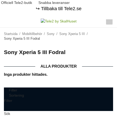
Officiell Tele2-butik
Snabba leveranser
↪️ Tillbaka till Tele2.se
Startsida
/
Mobiltillbehör
/
Sony
/
Sony Xperia 5 III
/
Sony Xperia 5 III Fodral
Sony Xperia 5 III Fodral
ALLA PRODUKTER
Inga produkter hittades.
Filter
Sortering
Filter
Sök