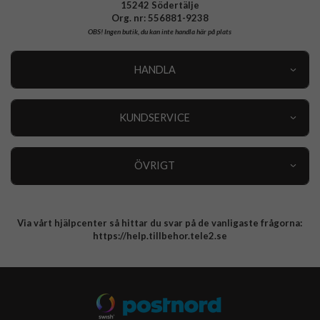
15242 Södertälje
Org. nr: 556881-9238
OBS!
Ingen butik, du kan inte handla här på plats
HANDLA
Outlet
Nyheter
KUNDSERVICE
Varumärken
Kundservice
Specialkategorier
90 dagars öppet köp
ÖVRIGT
Köpevillkor
Om oss
Retur
Om cookies
Via vårt hjälpcenter så hittar du svar på de vanligaste frågorna:
Integritetspolicy
https://help.tillbehor.tele2.se