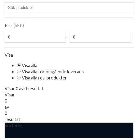
Pris
(SEK)
—
Visa
Visa alla
Visa alla för omgående leverans
Visa alla rea-produkter
Visar 0 av 0 resultat
Visar
0
av
0
resultat
Sortering