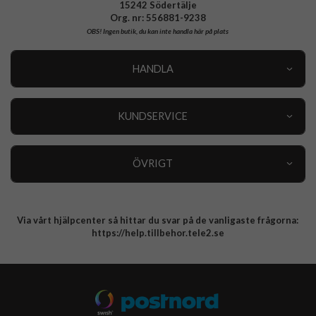
15242 Södertälje
Org. nr: 556881-9238
OBS!
Ingen butik, du kan inte handla här på plats
HANDLA
Outlet
Nyheter
KUNDSERVICE
Varumärken
Kundservice
Specialkategorier
90 dagars öppet köp
ÖVRIGT
Köpevillkor
Om oss
Retur
Om cookies
Via vårt hjälpcenter så hittar du svar på de vanligaste frågorna:
Integritetspolicy
https://help.tillbehor.tele2.se