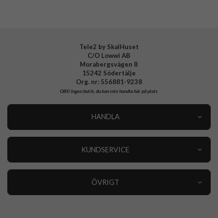
EAN
5715685033209
Tele2 by SkalHuset
C/O Lowwi AB
Morabergsvägen 8
15242 Södertälje
Org. nr: 556881-9238
OBS!
Ingen butik, du kan inte handla här på plats
HANDLA
Outlet
Nyheter
KUNDSERVICE
Varumärken
Kundservice
Specialkategorier
90 dagars öppet köp
ÖVRIGT
Köpevillkor
Om oss
Retur
Om cookies