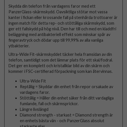
Skydda din telefon från vardagens faror med ett
PanzerGlass-skärmskydd. Oavsiktliga stötar mot vassa
kanter i fickan eller krossande fall på stenhårda trottoarer är
ingen match för detta rep- och stöttåliga skärmskydd, som
ger ett fallskydd på hög nivå. Den har till och med en kladdfri
beläggning med antibakteriell effekt som minskar spår av
fingeravtryck och dödar upp till 99,99% av alla vanliga
ytbakterier.
Ultra-Wide Fit-skärmskyddet täcker hela framsidan av din
telefon, samtidigt som det lämnar plats för ett skal/fodral.
Det ger en komplett och kristallklar bild av din skärm och
kommer i FSC-certifierad förpackning som kan återvinnas.
Ultra-Wide Fit
Reptålig = Skyddar din enhet från repor orsakade av
vardagens faror.
Stöttålig = Håller din enhet säker från ditt vardagliga
fumlande, fall och skärmsprickor.
Längre livslängd
Diamond strength - starkast = Diamond strength är
en enhets bästa vän - och PanzerGlass absolut
starkaste glas.