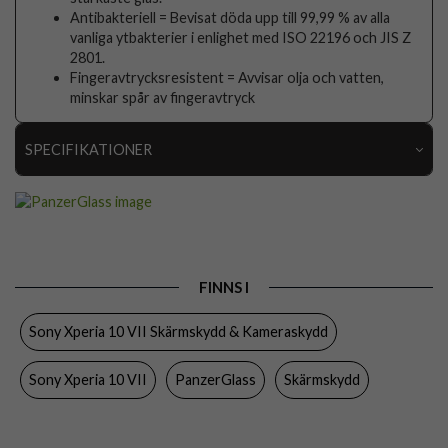
Antibakteriell = Bevisat döda upp till 99,99 % av alla
vanliga ytbakterier i enlighet med ISO 22196 och JIS Z
2801.
Fingeravtrycksresistent = Avvisar olja och vatten,
minskar spår av fingeravtryck
SPECIFIKATIONER
Artikelnummer
115861
Passar till
Sony Xperia 10 VII
Produkttyp
Skärmskydd
FINNS I
Egenskaper
Case friendly
Sony Xperia 10 VII Skärmskydd & Kameraskydd
Färg
Genomskinlig
Material
Härdat glas
Sony Xperia 10 VII
PanzerGlass
Skärmskydd
Varumärke
PanzerGlass
Tillverkarens art nr
PG44960