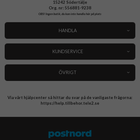
15242 Södertälje
Org. nr: 556881-9238
OBS!
Ingen butik, du kan inte handla här på plats
HANDLA
Outlet
Nyheter
KUNDSERVICE
Varumärken
Kundservice
Specialkategorier
90 dagars öppet köp
ÖVRIGT
Köpevillkor
Om oss
Retur
Om cookies
Via vårt hjälpcenter så hittar du svar på de vanligaste frågorna:
Integritetspolicy
https://help.tillbehor.tele2.se